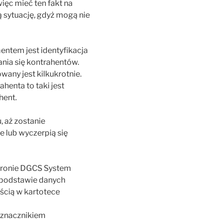
ięc mieć ten fakt na
 sytuację, gdyż mogą nie
entem jest identyfikacja
nia się kontrahentów.
any jest kilkukrotnie.
henta to taki jest
hent.
, aż zostanie
e lub wyczerpią się
stronie DGCS System
 podstawie danych
ością w kartotece
wyznacznikiem