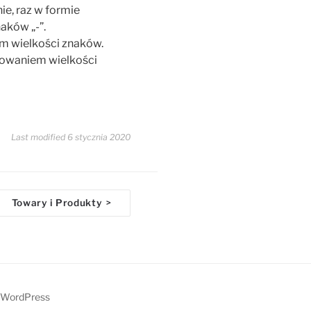
e, raz w formie
aków „-”.
m wielkości znaków.
rowaniem wielkości
Last modified 6 stycznia 2020
Towary i Produkty
>
 WordPress