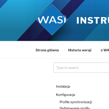
Przejdź
do
treści
INSTR
Strona główna
Historia wersji
o WA
Instalacja
Konfiguracja
Profile synchronizacji
Definiowanie profilu