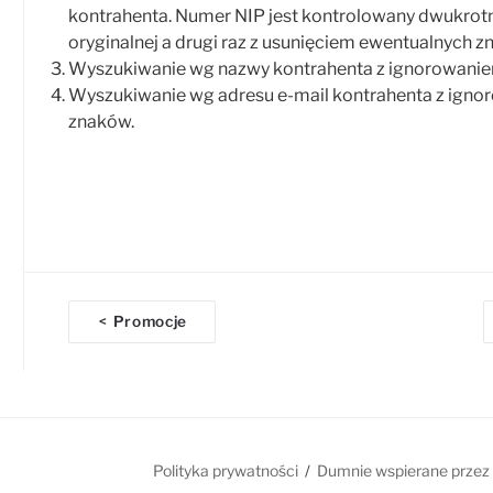
kontrahenta. Numer NIP jest kontrolowany dwukrotni
oryginalnej a drugi raz z usunięciem ewentualnych zn
Wyszukiwanie wg nazwy kontrahenta z ignorowanie
Wyszukiwanie wg adresu e-mail kontrahenta z igno
znaków.
D
Promocje
<
o
c
n
a
Polityka prywatności
Dumnie wspierane przez
v