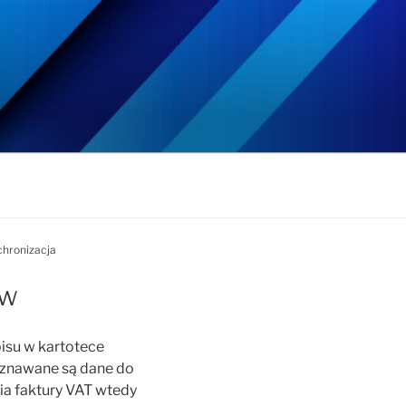
hronizacja
ów
isu w kartotece
znawane są dane do
nia faktury VAT wtedy