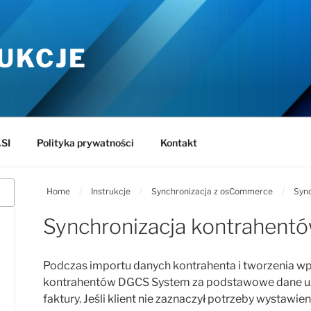
UKCJE
SI
Polityka prywatności
Kontakt
Home
/
Instrukcje
/
Synchronizacja z osCommerce
/
Sync
Synchronizacja kontrahent
Podczas importu danych kontrahenta i tworzenia wp
kontrahentów DGCS System za podstawowe dane u
faktury. Jeśli klient nie zaznaczył potrzeby wystawie