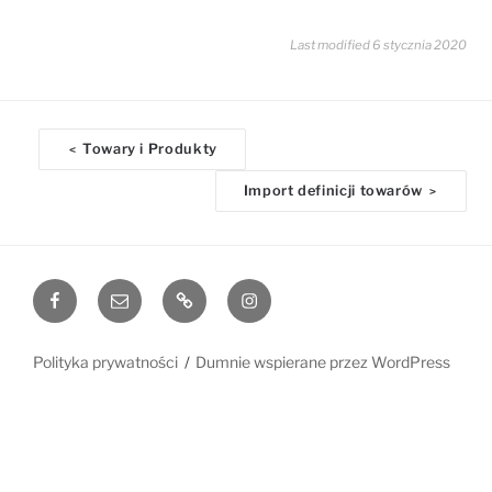
Last modified 6 stycznia 2020
D
Towary i Produkty
<
o
Import definicji towarów
>
c
n
a
v
Facebook
Email
www
Instagram
i
g
a
Polityka prywatności
Dumnie wspierane przez WordPress
t
i
o
n