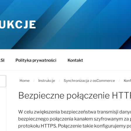
UKCJE
SI
Polityka prywatności
Kontakt
Home
/
Instrukcje
/
Synchronizacja z osCommerce
/
Konf
Bezpieczne połączenie HT
W celu zwiększenia bezpieczeństwa transmisji dany
bezpiecznego połączenia kanałem szyfrowanym za
protokołu HTTPS. Połączenie takie konfigurujemy p