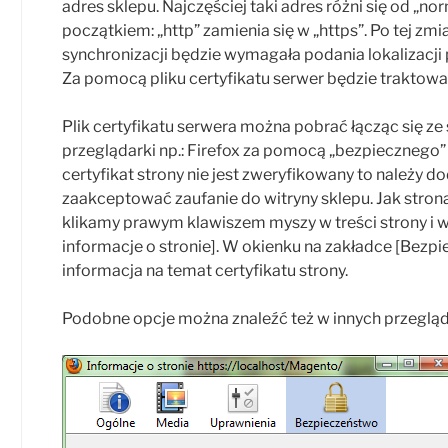
adres sklepu. Najczęściej taki adres różni się od „no
początkiem: „http” zamienia się w „https”. Po tej zm
synchronizacji będzie wymagała podania lokalizacji p
Za pomocą pliku certyfikatu serwer będzie traktowa
Plik certyfikatu serwera można pobrać łącząc się z
przeglądarki np.: Firefox za pomocą „bezpiecznego”
certyfikat strony nie jest zweryfikowany to należy do
zaakceptować zaufanie do witryny sklepu. Jak strona
klikamy prawym klawiszem myszy w treści strony i 
informacje o stronie]. W okienku na zakładce [Bezp
informacja na temat certyfikatu strony.
Podobne opcje można znaleźć też w innych przeglą