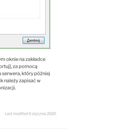
nym oknie na zakładce
ortuj], za pomocą
 serwera, który później
ik należy zapisać w
nizacji.
Last modified 6 stycznia 2020