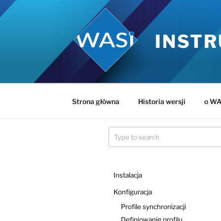
Przejdź
do
treści
INSTR
Strona główna
Historia wersji
o WA
Instalacja
Konfiguracja
Profile synchronizacji
Definiowanie profilu