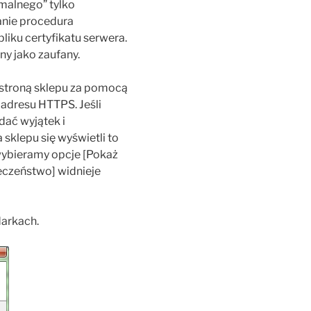
rmalnego” tylko
ianie procedura
liku certyfikatu serwera.
ny jako zaufany.
e stroną sklepu za pomocą
 adresu HTTPS. Jeśli
dać wyjątek i
 sklepu się wyświetli to
wybieramy opcje [Pokaż
ieczeństwo] widnieje
darkach.