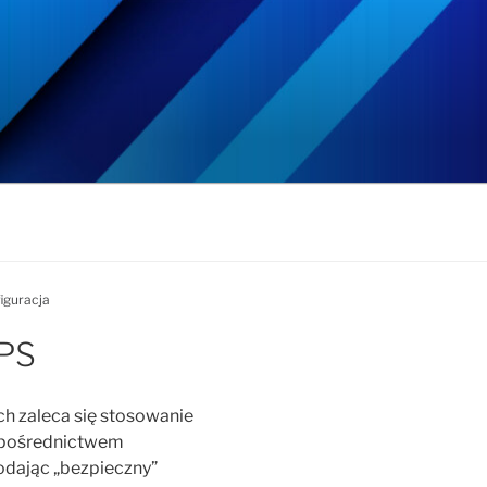
iguracja
TPS
ch zaleca się stosowanie
 pośrednictwem
odając „bezpieczny”