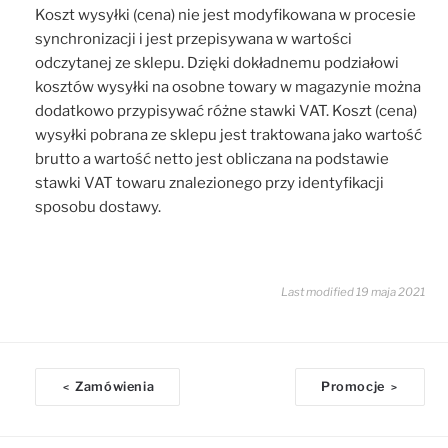
Koszt wysyłki (cena) nie jest modyfikowana w procesie
synchronizacji i jest przepisywana w wartości
odczytanej ze sklepu. Dzięki dokładnemu podziałowi
kosztów wysyłki na osobne towary w magazynie można
dodatkowo przypisywać różne stawki VAT. Koszt (cena)
wysyłki pobrana ze sklepu jest traktowana jako wartość
brutto a wartość netto jest obliczana na podstawie
stawki VAT towaru znalezionego przy identyfikacji
sposobu dostawy.
Last modified 19 maja 2021
D
Zamówienia
Promocje
<
>
o
c