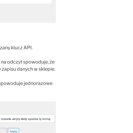
any klucz API.
 na odczyt spowoduje, że
 zapisu danych w sklepie.
o spowoduje jednorazowe