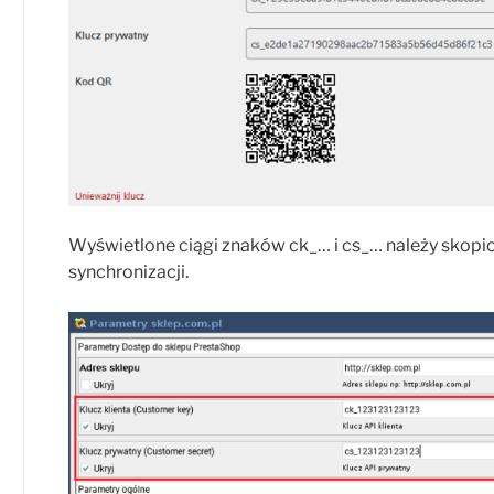
Wyświetlone ciągi znaków ck_… i cs_… należy skopi
synchronizacji.