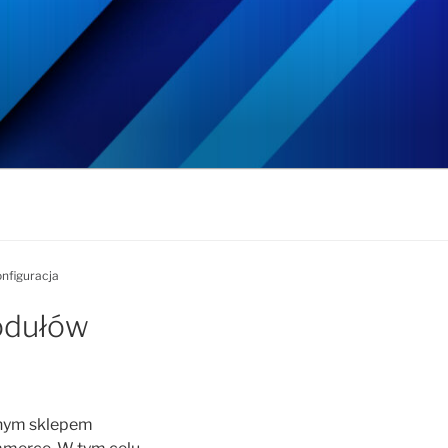
nfiguracja
odułów
anym sklepem