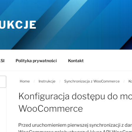
UKCJE
SI
Polityka prywatności
Kontakt
Home
/
Instrukcje
/
Synchronizacja z WooCommerce
/
Ko
Konfiguracja dostępu do m
WooCommerce
Przed uruchomieniem pierwszej synchronizacji z d