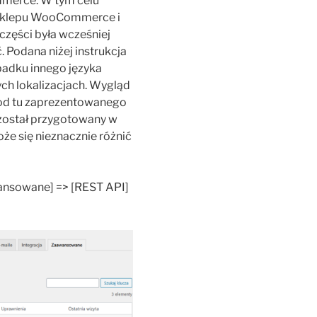
merce. W tym celu
o sklepu WooCommerce i
 części była wcześniej
Podana niżej instrukcja
ypadku innego języka
ch lokalizacjach. Wygląd
ć od tu zaprezentowanego
s został przygotowany w
że się nieznacznie różnić
nsowane] => [REST API]