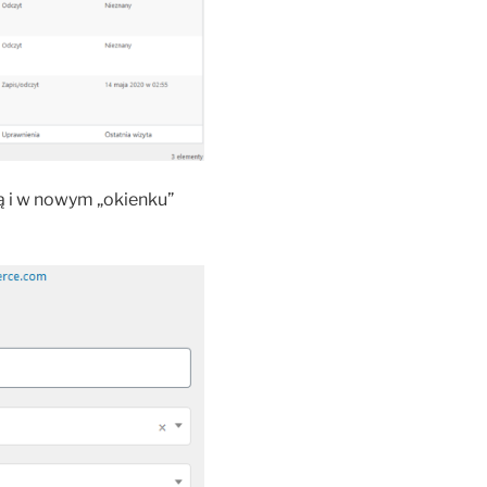
tą i w nowym „okienku”