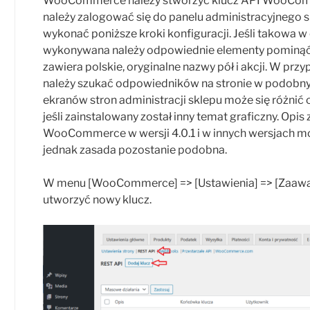
WooCommerce należy stworzyć klucz API WooCom
należy zalogować się do panelu administracyjneg
wykonać poniższe kroki konfiguracji. Jeśli takowa w
wykonywana należy odpowiednie elementy pominąć. 
zawiera polskie, oryginalne nazwy pół i akcji. W prz
należy szukać odpowiedników na stronie w podobny
ekranów stron administracji sklepu może się różni
jeśli zainstalowany został inny temat graficzny. Opi
WooCommerce w wersji 4.0.1 i w innych wersjach mo
jednak zasada pozostanie podobna.
W menu [WooCommerce] => [Ustawienia] => [Zaawa
utworzyć nowy klucz.