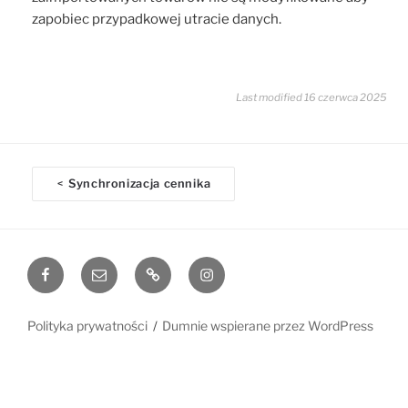
zapobiec przypadkowej utracie danych.
Last modified 16 czerwca 2025
D
Synchronizacja cennika
<
o
c
n
Facebook
Email
www
Instagram
a
v
i
Polityka prywatności
Dumnie wspierane przez WordPress
g
a
t
i