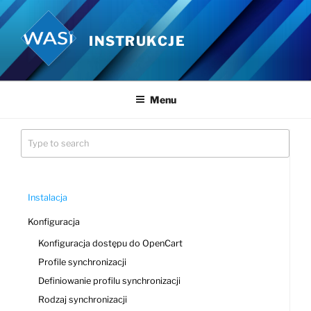
Przejdź
do
INSTRUKCJE
treści
Menu
Instalacja
Konfiguracja
Konfiguracja dostępu do OpenCart
Profile synchronizacji
Definiowanie profilu synchronizacji
Rodzaj synchronizacji