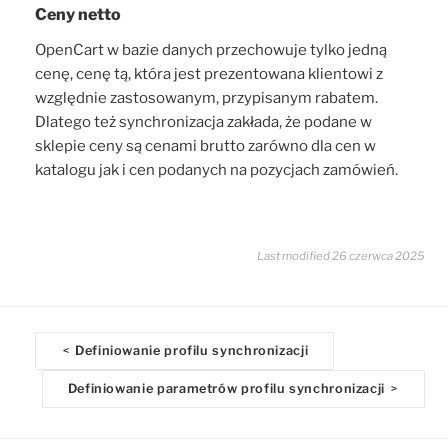
Ceny netto
OpenCart w bazie danych przechowuje tylko jedną
cenę, cenę tą, która jest prezentowana klientowi z
względnie zastosowanym, przypisanym rabatem.
Dlatego też synchronizacja zakłada, że podane w
sklepie ceny są cenami brutto zarówno dla cen w
katalogu jak i cen podanych na pozycjach zamówień.
Last modified 26 czerwca 2025
D
Definiowanie profilu synchronizacji
<
o
Definiowanie parametrów profilu synchronizacji
>
c
n
a