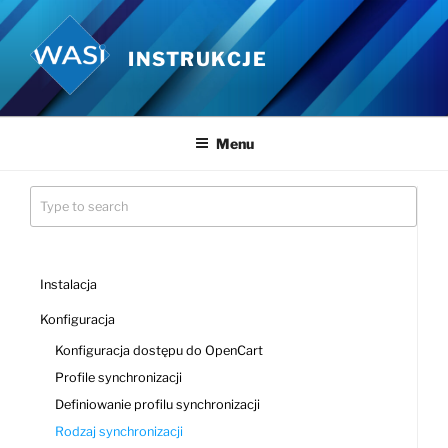
Przejdź
do
INSTRUKCJE
treści
Menu
Instalacja
Konfiguracja
Konfiguracja dostępu do OpenCart
Profile synchronizacji
Definiowanie profilu synchronizacji
Rodzaj synchronizacji