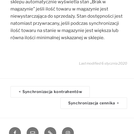
sklepu automatycznie wyświetla stan „Brak w
magazynie” jeśli ilość towaru w magazynie jest
niewystarczająca do sprzedaży. Stan dostępności jest
natomiast przywracany, jeśli podczas synchronizacji
ilość towaru na stanie w magazynie jest większa lub
równa ilości minimalnej wskazanej w sklepie.
Last modified 6 stycznia 2020
D
Synchronizacja kontrahentów
<
o
Synchronizacja cennika
>
c
n
a
v
Facebook
Email
www
Instagram