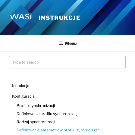
Przejdź
do
INSTRUKCJE
treści
Menu
Instalacja
Konfiguracja
Profile synchronizacji
Definiowanie profilu synchronizacji
Rodzaj synchronizacji
Definiowanie parametrów profilu synchronizacji