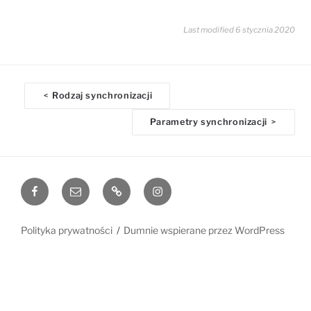
Last modified 6 stycznia 2020
D
Rodzaj synchronizacji
<
o
Parametry synchronizacji
>
c
n
a
v
Facebook
Email
www
Instagram
i
g
a
Polityka prywatności
Dumnie wspierane przez WordPress
t
i
o
n