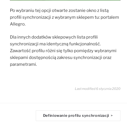
Po wybraniu tej opcji otwarte zostanie okno z listą
profili synchronizacji z wybranym sklepem tu: portalem
Allegro.
Dla innych dodatków sklepowych lista profili
synchronizacji ma identyczną funkcjonalność.
Zawartość profilu różni się tylko pomiędzy wybranymi
sklepami dostępnością zakresu synchronizacji oraz
parametrami.
Last modified 6 stycznia 2020
D
Definiowanie profilu synchronizacji
>
o