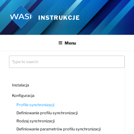
Przejdź
do
INSTRUKCJE
treści
Menu
Instalacja
Konfiguracja
Profile synchronizacji
Definiowanie profilu synchronizacji
Rodzaj synchronizacji
Definiowanie parametrów profilu synchronizacji