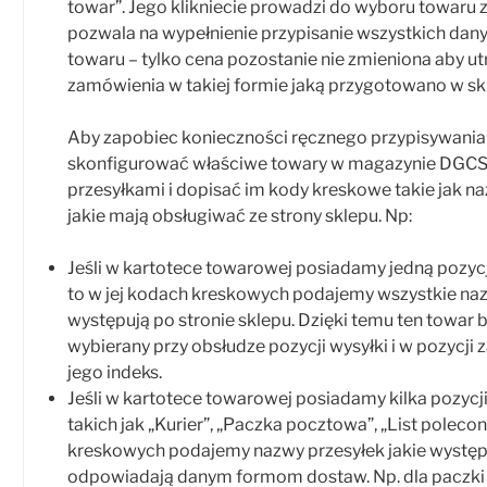
towar”. Jego klikniecie prowadzi do wyboru towaru z
pozwala na wypełnienie przypisanie wszystkich dan
towaru – tylko cena pozostanie nie zmieniona aby u
zamówienia w takiej formie jaką przygotowano w skl
Aby zapobiec konieczności ręcznego przypisywania
skonfigurować właściwe towary w magazynie DGC
przesyłkami i dopisać im kody kreskowe takie jak n
jakie mają obsługiwać ze strony sklepu. Np:
Jeśli w kartotece towarowej posiadamy jedną pozyc
to w jej kodach kreskowych podajemy wszystkie naz
występują po stronie sklepu. Dzięki temu ten towar
wybierany przy obsłudze pozycji wysyłki i w pozycji
jego indeks.
Jeśli w kartotece towarowej posiadamy kilka pozycj
takich jak „Kurier”, „Paczka pocztowa”, „List poleco
kreskowych podajemy nazwy przesyłek jakie występuj
odpowiadają danym formom dostaw. Np. dla paczk