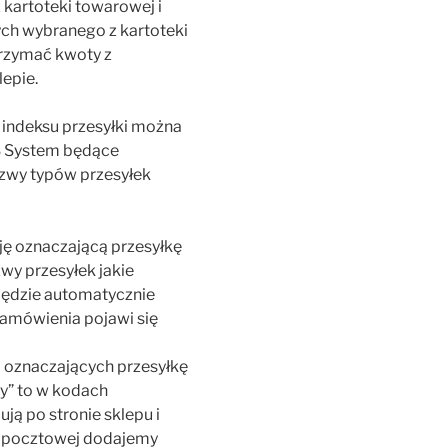
 kartoteki towarowej i
ych wybranego z kartoteki
trzymać kwoty z
epie.
 indeksu przesyłki można
S System będące
azwy typów przesyłek
ję oznaczającą przesyłkę
wy przesyłek jakie
 będzie automatycznie
 zamówienia pojawi się
i oznaczających przesyłkę
ny” to w kodach
ą po stronie sklepu i
i pocztowej dodajemy