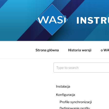
Przejdź
do
treści
INSTR
Strona główna
Historia wersji
o WA
Instalacja
Konfiguracja
Profile synchronizacji
Definiowanie profilu