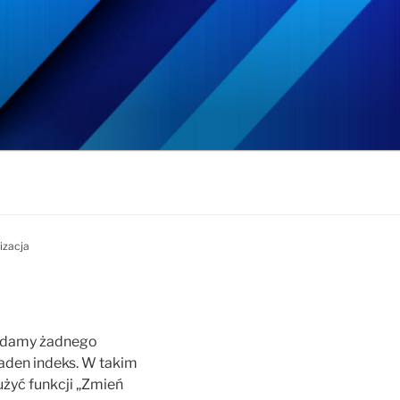
izacja
siadamy żadnego
żaden indeks. W takim
żyć funkcji „Zmień