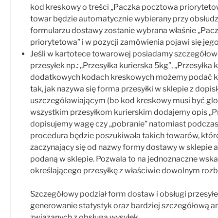
kod kreskowy o treści „Paczka pocztowa priorytetow
towar będzie automatycznie wybierany przy obsłudz
formularzu dostawy zostanie wybrana właśnie „Pa
priorytetowa” i w pozycji zamówienia pojawi się jego
Jeśli w kartotece towarowej posiadamy szczegółowe
przesyłek np.: „Przesyłka kurierska 5kg”, „Przesyłka k
dodatkowych kodach kreskowych możemy podać 
tak, jak nazywa się forma przesyłki w sklepie z dopi
uszczegóławiającym (bo kod kreskowy musi być globa
wszystkim przesyłkom kurierskim dodajemy opis „Prz
dopisujemy wagę czy „pobranie” natomiast podczas
procedura będzie poszukiwała takich towarów, któr
zaczynający się od nazwy formy dostawy w sklepie al
podaną w sklepie. Pozwala to na jednoznaczne wsk
określającego przesyłkę z właściwie dowolnym rozb
Szczegółowy podział form dostaw i obsługi przesył
generowanie statystyk oraz bardziej szczegółową a
związanych z obsługa wysyłek.