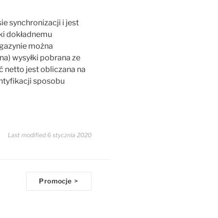
e synchronizacji i jest
ęki dokładnemu
agazynie można
na) wysyłki pobrana ze
 netto jest obliczana na
ntyfikacji sposobu
Last modified 6 stycznia 2020
Promocje
>