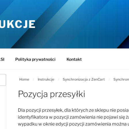
UKCJE
SI
Polityka prywatności
Kontakt
Home
/
Instrukcje
/
Synchronizacja z ZenCart
/
Synchron
Pozycja przesyłki
Dla pozycji przesyłek, dla których ze sklepu nie po
identyfikatora w pozycji zamówienia nie pojawi się 
wypadku w oknie edycji pozycji zamówienia można u