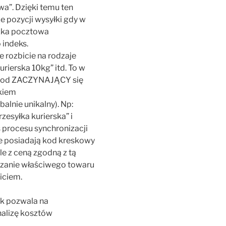
a”. Dzięki temu ten
e pozycji wysyłki gdy w
czka pocztowa
 indeks.
 rozbicie na rodzaje
urierska 10kg” itd. To w
kod ZACZYNAJĄCY się
skiem
lnie unikalny). Np:
esyłka kurierska” i
 procesu synchronizacji
e posiadają kod kreskowy
e z ceną zgodną z tą
azanie właściwego towaru
iciem.
ek pozwala na
nalizę kosztów