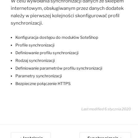
W celu wywołania synchronizacji danych ze sklepem
internetowym, obsługiwanym przez danych dodatek
należy w pierwszej kolejności skonfigurować profil
synchronizacji.
Konfiguracja dostępu do modułów SoteShop
Profile synchronizacji
Definiowanie profilu synchronizacji
Rodzaj synchronizacji
Definiowanie parametrów profilu synchronizacji
Parametry synchronizacji
Bezpieczne połączenie HTTPS
Last modified 6 stycznia 2020
D