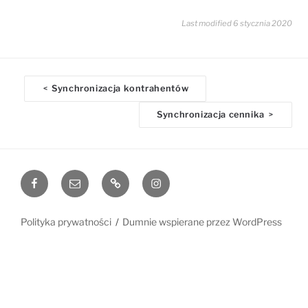
Last modified 6 stycznia 2020
D
Synchronizacja kontrahentów
<
o
Synchronizacja cennika
>
c
n
a
v
Facebook
Email
www
Instagram
i
g
a
Polityka prywatności
Dumnie wspierane przez WordPress
t
i
o
n