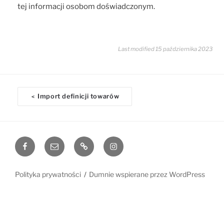
tej informacji osobom doświadczonym.
Last modified 15 października 2023
D
Import definicji towarów
<
o
c
n
Facebook
Email
www
Instagram
a
v
i
Polityka prywatności
Dumnie wspierane przez WordPress
g
a
t
i