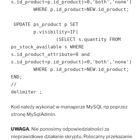
s.id_product=p.id_product)>0,'both','none')

	WHERE p.id_product=NEW.id_product;

 UPDATE ps_product p SET

	p.visibility=IF(

		(SELECT s.quantity FROM 
ps_stock_available s WHERE 
s.id_product_attribute=0 and 
s.id_product=p.id_product)>0,'both','none')

	WHERE p.id_product=NEW.id_product;

END;

//

delimiter ;
Kod należy wykonać w managerze MySQL np poprzez
stronę MySqlAdmin.
UWAGA
. Nie ponosimy odpowiedzialności za
nieprawidłowe działanie skryptu. Polecamy przekazanie