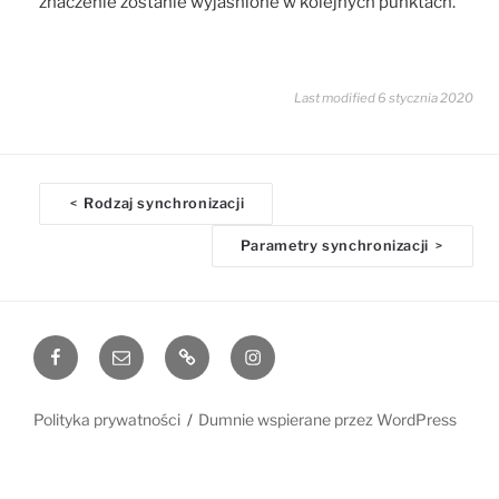
znaczenie zostanie wyjaśnione w kolejnych punktach.
Last modified 6 stycznia 2020
D
Rodzaj synchronizacji
<
o
Parametry synchronizacji
>
c
n
a
v
Facebook
Email
www
Instagram
i
g
a
Polityka prywatności
Dumnie wspierane przez WordPress
t
i