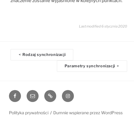
znaczenie zostanie wyjaśnione w kolejnych punktach.
Last modified 6 stycznia 2020
D
Rodzaj synchronizacji
<
o
Parametry synchronizacji
>
c
n
a
v
Facebook
Email
www
Instagram
i
g
a
Polityka prywatności
Dumnie wspierane przez WordPress
t
i