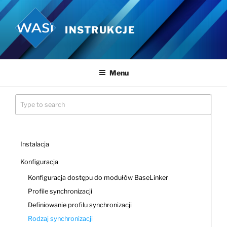
Przejdź
do
INSTRUKCJE
treści
Menu
Instalacja
Konfiguracja
Konfiguracja dostępu do modułów BaseLinker
Profile synchronizacji
Definiowanie profilu synchronizacji
Rodzaj synchronizacji