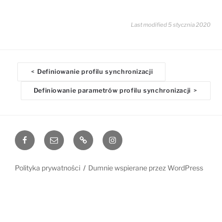
Last modified 5 stycznia 2020
D
Definiowanie profilu synchronizacji
<
o
Definiowanie parametrów profilu synchronizacji
>
c
n
a
v
Facebook
Email
www
Instagram
i
g
a
Polityka prywatności
Dumnie wspierane przez WordPress
t
i
o
n