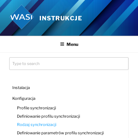
Przejdź
do
INSTRUKCJE
treści
Menu
Instalacja
Konfiguracja
Profile synchronizacji
Definiowanie profilu synchronizacji
Rodzaj synchronizacji
Definiowanie parametrów profilu synchronizacji