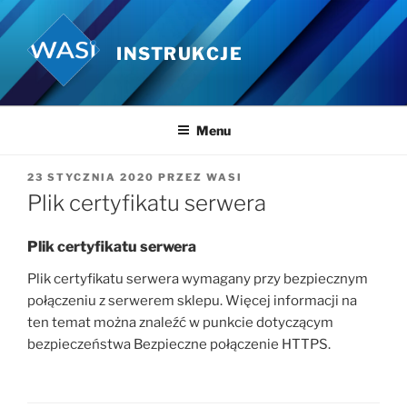
Przejdź
do
INSTRUKCJE
treści
Menu
OPUBLIKOWANE
23 STYCZNIA 2020
PRZEZ
WASI
W
Plik certyfikatu serwera
Plik certyfikatu serwera
Plik certyfikatu serwera wymagany przy bezpiecznym
połączeniu z serwerem sklepu. Więcej informacji na
ten temat można znaleźć w punkcie dotyczącym
bezpieczeństwa Bezpieczne połączenie HTTPS.