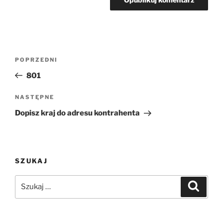
Nawigacja
Poprzedni
POPRZEDNI
wpisu
wpis
801
Następny
NASTĘPNE
wpis
Dopisz kraj do adresu kontrahenta
SZUKAJ
Szukaj:
Szukaj