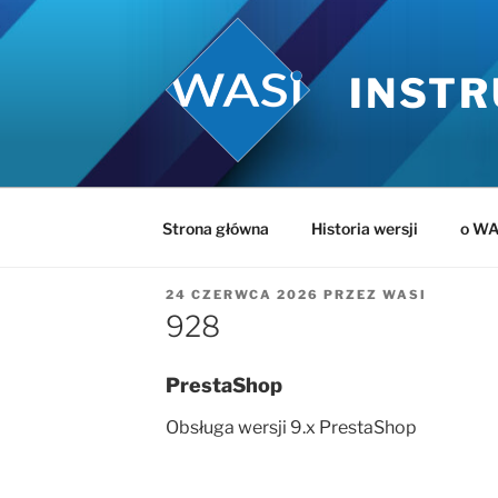
Przejdź
do
treści
INSTR
Strona główna
Historia wersji
o WA
OPUBLIKOWANE
24 CZERWCA 2026
PRZEZ
WASI
W
928
PrestaShop
Obsługa wersji 9.x PrestaShop