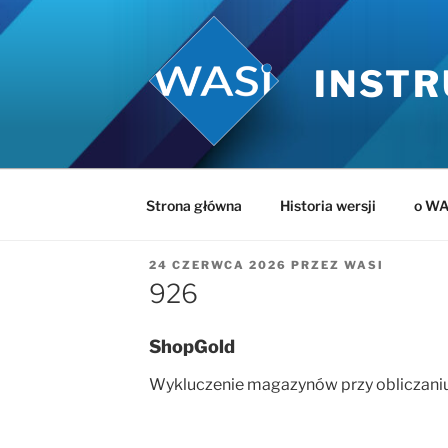
Przejdź
do
treści
INSTR
Strona główna
Historia wersji
o WA
OPUBLIKOWANE
24 CZERWCA 2026
PRZEZ
WASI
W
926
ShopGold
Wykluczenie magazynów przy obliczaniu 